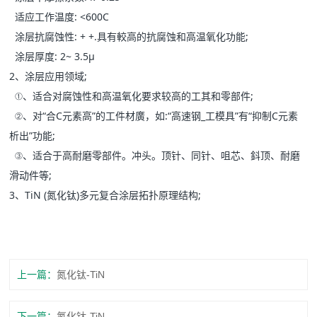
适应工作温度: <600C
涂层抗腐蚀性: + +.具有較高的抗腐蚀和高温氧化功能;
涂层厚度: 2~ 3.5μ
2、涂层应用领域;
①、适合对腐蚀性和高温氧化要求较高的工其和零部件;
②、对“合C元素高”的工件材廣，如:“高速钢_工模具”有“抑制C元素
析出”功能;
③、适合于高耐磨零部件。冲头。顶针、同针、咀芯、鈄顶、耐磨
滑动件等;
3、TiN (氮化钛)多元复合涂层拓扑原理结构;
上一篇：
氮化钛-TiN
下一篇：
氮化钛-TiN