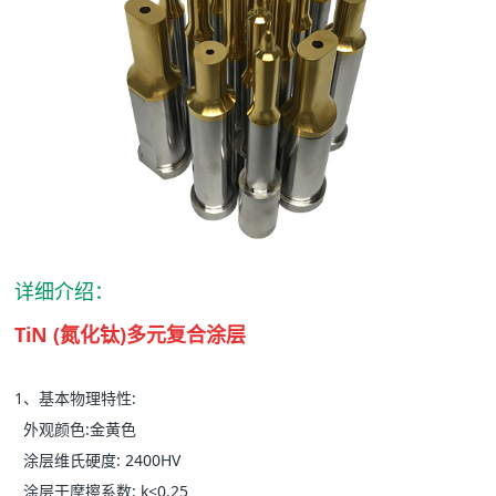
详细介绍：
TiN (氮化钛)多元复合涂层
1、基本物理特性:
外观颜色:金黄色
涂层维氏硬度: 2400HV
涂层干摩擦系数: k<0.25